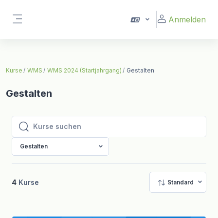
Zum Hauptinhalt
Anmelden
Website-Übersicht
Kurse
WMS
WMS 2024 (Startjahrgang)
Gestalten
Gestalten
Kurse suchen
Kurse suchen
Gestalten
4
Kurse
Standard