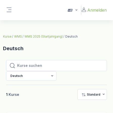
Zum Hauptinhalt
Anmelden
Website-Übersicht
Kurse
WMS
WMS 2025 (Startjahrgang)
Deutsch
Deutsch
Kurse suchen
Kurse suchen
Deutsch
1
Kurse
Standard