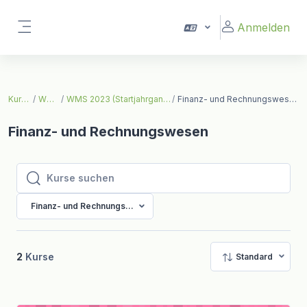
Zum Hauptinhalt
Anmelden
Website-Übersicht
Kurse
WMS
WMS 2023 (Startjahrgang)
Finanz- und Rechnungswesen
Finanz- und Rechnungswesen
Kurse suchen
Kurse suchen
Finanz- und Rechnungswesen
2
Kurse
Standard