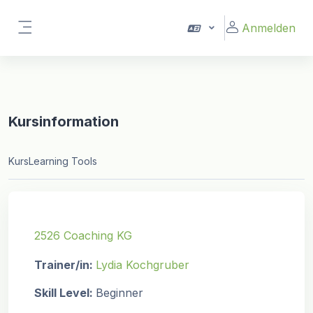
Zum Hauptinhalt
Anmelden
Website-Übersicht
Kursinformation
Kurs
Learning Tools
2526 Coaching KG
Trainer/in:
Lydia Kochgruber
Skill Level
:
Beginner